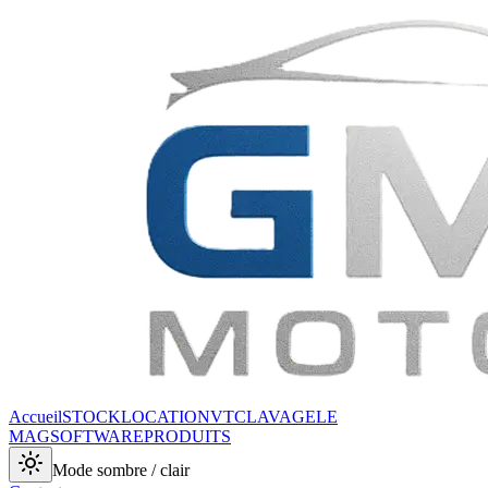
Accueil
STOCK
LOCATION
VTC
LAVAGE
LE
MAG
SOFTWARE
PRODUITS
Mode sombre / clair