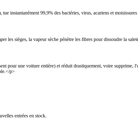
e instantanément 99,9% des bactéries, virus, acariens et moisissures pré
es sièges, la vapeur sèche pénètre les fibres pour dissoudre la saleté in
ent pour une voiture entière) et réduit drastiquement, voire supprime, l'
ble.</p>
uvelles entrées en stock.