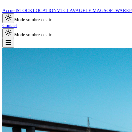
Accueil
STOCK
LOCATION
VTC
LAVAGE
LE MAG
SOFTWARE
P
Mode sombre / clair
Contact
Mode sombre / clair