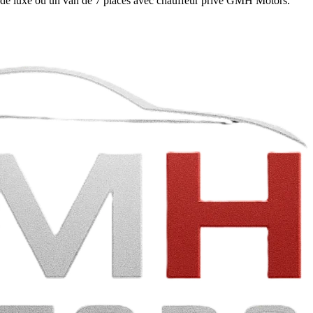
ine de luxe ou un van de 7 places avec chauffeur privé GMH Motors.