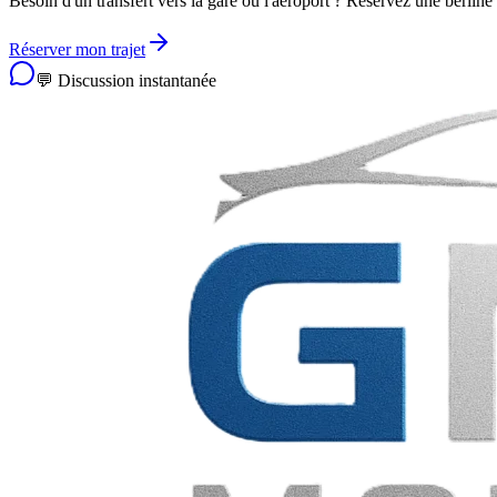
Besoin d'un transfert vers la gare ou l'aéroport ? Réservez une berl
Réserver mon trajet
💬 Discussion instantanée