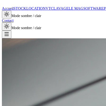
Accueil
STOCK
LOCATION
VTC
LAVAGE
LE MAG
SOFTWARE
P
Mode sombre / clair
Contact
Mode sombre / clair