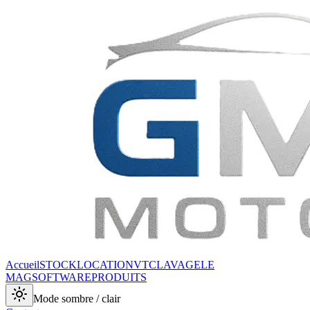
Accueil
STOCK
LOCATION
VTC
LAVAGE
LE
MAG
SOFTWARE
PRODUITS
Mode sombre / clair