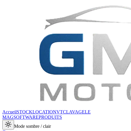
Accueil
STOCK
LOCATION
VTC
LAVAGE
LE
MAG
SOFTWARE
PRODUITS