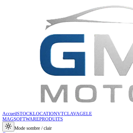
Accueil
STOCK
LOCATION
VTC
LAVAGE
LE
MAG
SOFTWARE
PRODUITS