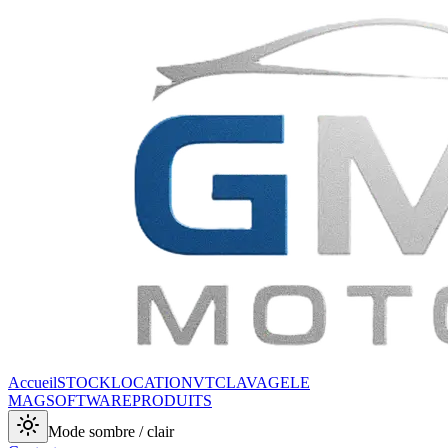
Accueil
STOCK
LOCATION
VTC
LAVAGE
LE
MAG
SOFTWARE
PRODUITS